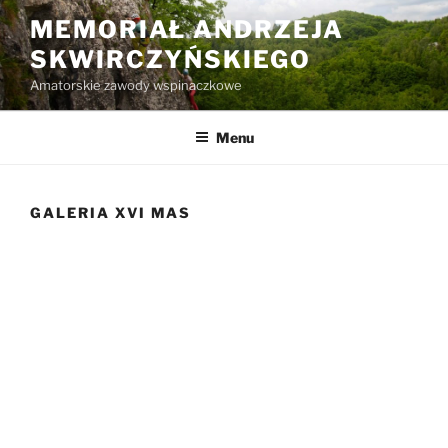
Przejdź
MEMORIAŁ ANDRZEJA
do
SKWIRCZYŃSKIEGO
treści
Amatorskie zawody wspinaczkowe
Menu
GALERIA XVI MAS